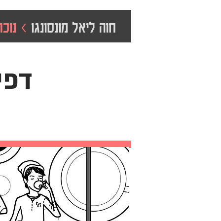
חוה ליאל מונסונגו
> נוכח
דפי