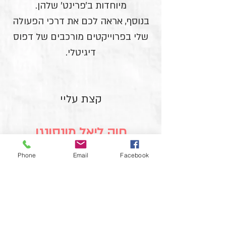
מיוחדות ב׳פרינט׳ שלהן.
בנוסף, אראה לכם את דרכי הפעולה
שלי בפרוייקטים מורכבים של דפוס
דיגיטלי.
קצת עליי
חוה ליאל מונסונגו
מתמחה בעיצוב והפקת מתנות
Phone
Email
Facebook
עסקיות ייחודיות
לחוויית לקוח מעולה (קיים/פוטנציאלי), להגברת
מודעות-מותג, לקידום מכירות, ולאירועים וכנסים
עסקיים.