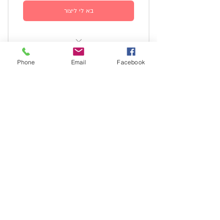
בא לי ליצור
דמיינו שולחן מלא בניירות, מדבקות,
Phone
Email
Facebook
דבקים, טושים, ועוד..
מפגש חי | בהתאם להנחיות
נייד:
054-5332273
havamons@gmail.com
ישראל
www.havaliel.com
הצהרת נגישות