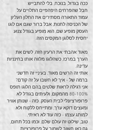
ככה בגדול, בנוכח, בלי להתבייש. 
חבל שהפרחים היפהפיים התלויים על 
עמוד התאורה מסתירים את החלון העליון 
של הכניסה לחנות, אבל ברור שגם אם לוגו 
העסק מופיע שם, הוא מופיע בגודל צנוע 
יחסית לסלוגן המקסים הזה.
מאוד אהבתי את הרעיון הזה, לשים את 
הערך במרכז, כשהלוגו מלווה אותו בחינניות 
עדינה.
אותי זה הרשים מאוד, בעיניי זה חדשני 
ברמה של - איך לא חשבו על זה קודם?
אני רגילה לראות שלטים בהם הלוגו תופס 
80-100% מהמקום, ולעיתים בגודל לא 
פרופורציונלי לבית העסק. כזה - שנותן אוויר 
ומעצים דוקא ערך, ומתייחס ללקוח ולא 
למותג עצמו - כזה עוד לא ראיתי.
טוב, שילוט זה עולם שלם, וכמו בכל תחום, 
גם כאן חשוב לשמור על פרופורציות, 