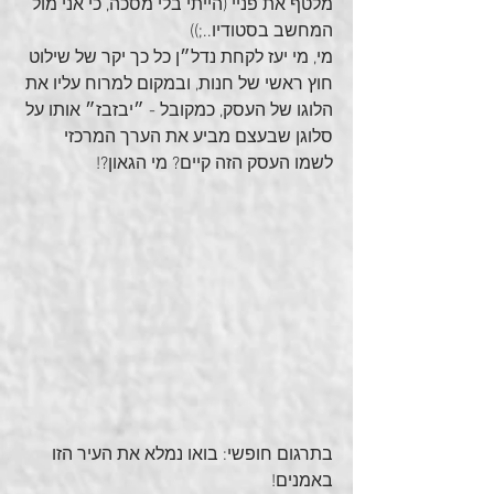
מלטף את פניי (הייתי בלי מסכה, כי אני מול 
המחשב בסטודיו..;))
מי, מי יעז לקחת נדל״ן כל כך יקר של שילוט 
חוץ ראשי של חנות, ובמקום למרוח עליו את 
הלוגו של העסק, כמקובל - ״יבזבז״ אותו על 
סלוגן שבעצם מביע את הערך המרכזי 
לשמו העסק הזה קיים? מי הגאון?!
בתרגום חופשי: בואו נמלא את העיר הזו 
באמנים! 