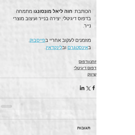
הכותבת: 
חוה ליאל מונסונגו
 מתמחה 
בדפוס דיגיטלי, יצירה בנייר ועיצוב מוצרי 
נייר.
מוזמנים לעקוב אחריי ב
פייסבוק
, 
ב
אינסטגרם
 וב
לינקדאין
.
#חנוןדפוס
דפוס דיגיטלי
שיווק
תגובות