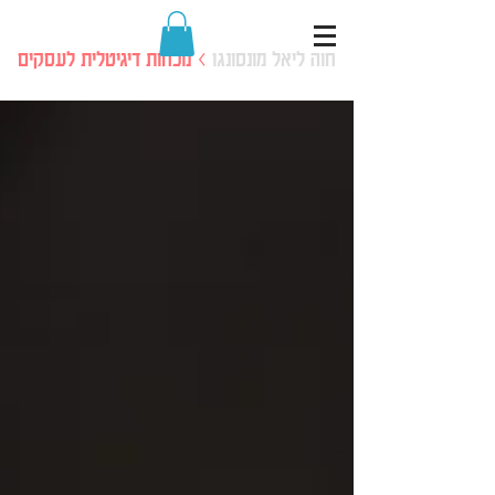
חוה ליאל מונסונגו
> נוכחות דיגיטלית לעסקים