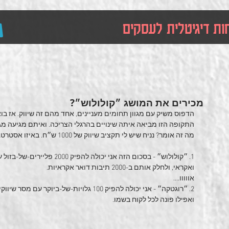
ות דיגיטלית לעסקים
מכירים את המושג ״קולולוש״?
הדפוס משיק עם מגוון תחומים מעניינים, אחד מהם זה שיווק. אז בוא
התקופה הזו מביאה איתה שינויים בהרגלי הצריכה. ואיתם מגיעה מג
מה זה אומר? נניח שיש לי תקציב שיווק של 1000 ש״ח. באיזו אסטרטגיה אנקוט?
1. ״קולולוש״ - בסכום הזה אני יכ
ואקראי, ולחלק אותם ב-2000 תיבות דואר אקראיות.
אווווו....
2. ״רוגטקה״ - אני יכולה להפיק 100 גלויות-של-
ואפילו פונה לכל לקוח בשמו. 