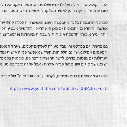
אגב, ״קולולוש״ - מילה של ילדים ירושלמים, שמתארת אקט של חלו
סוכריות), ע״י זריקת חופן לאוויר מעל קהל מסויים. מי שתופס - הרוויח
טכניקת הרוגטקה כל כך מתבקשת היום. האפשרויות לפלח קהלי יעד מ
אפשרויות הדפוס - המגמה גם כאן היא לדייק - להדפיס מעט עותקים
יותר - נייר איכותי, הדפסה איכותית, השבחות מיוחדות ופרסונליזציה,
גם ברשת וגם בפרינט זה עובד מעולה לעסקים קטנים, שאחד המאפיי
ולפעמים אפילו אישי עם הלקוחות. קשר שמאפשר פנייה אישית ומד
הגדולות גם מנסות, בדרכן, לייצר תחושת קירבה כזו, ונוקטות בקמפי
יש כאן שני סוגים שונים של פנייה אישית - אבל על זה נדבר בפוסט נפ
הנה דוגמה שאתם בטח מכירים, לקמפיין ״פרסונליזציה״ של חברת ק
https://www.youtube.com/watch?v=0BPcE-JPo3Q