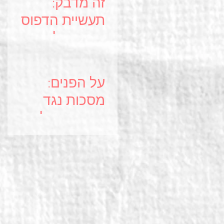
זה מדבק:
תעשיית הדפוס
נרתמת למאבק
בקורונה
על הפנים:
מסכות נגד
קורונה - על
מייקינג,
חדשנות ועיצוב
בהונג קונג