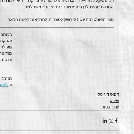
כשההשקעה מדוייקת, הגם שהיא לכאורה יותר יקרה - היא מעוררת מע
המרה גבוהים. לכן בסופו של דבר היא יותר משתלמת. 
טוב, הפוסט הזה עשה לי חשק לסוכריה. להתראות בפעם הבאה ;)
הכותבת
והפקת מ
מעולה (
מודעות-
וכנסים 
מוזמנים
וב
לינקד
דפוס דיגיטלי
שיווק
#חנוןדפוס